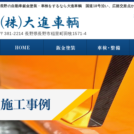
長野の自動車鈑金塗装・車検をするなら大進車輌 国道18号沿い、広徳交差点か
〒381-2214 長野県長野市稲里町田牧1571-4