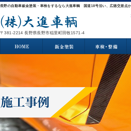
長野の自動車鈑金塗装・車検をするなら大進車輌 国道18号沿い、広徳交差点か
〒381-2214 長野県長野市稲里町田牧1571-4