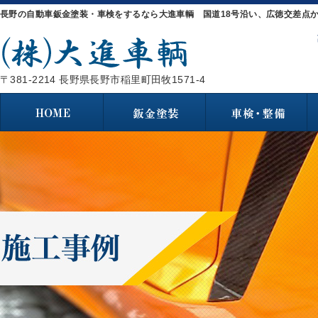
長野の自動車鈑金塗装・車検をするなら大進車輌 国道18号沿い、広徳交差点か
〒381-2214 長野県長野市稲里町田牧1571-4