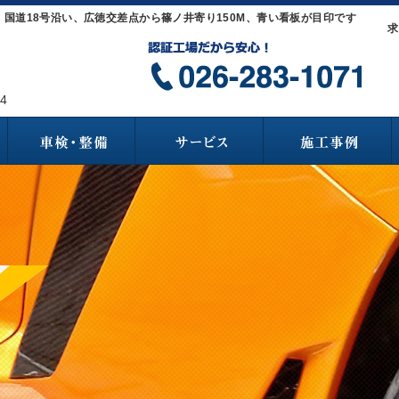
国道18号沿い、広徳交差点から篠ノ井寄り150M、青い看板が目印です
求
4