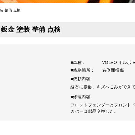
塗装 整備 点検
理 鈑金 塗装 整備 点検
■車種：
VOLVO ボルボ V
■修繕箇所：
右側面損傷
■依頼内容
縁石に接触、キズへこみができ
■修理内容
フロントフェンダーとフロント
カバーは部品交換した。