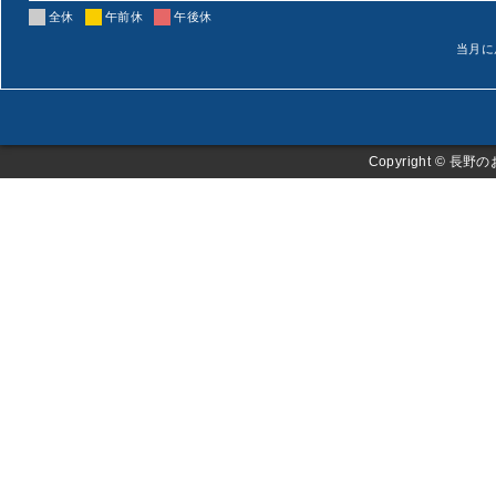
全休
午前休
午後休
当月に
Copyright ©
長野の