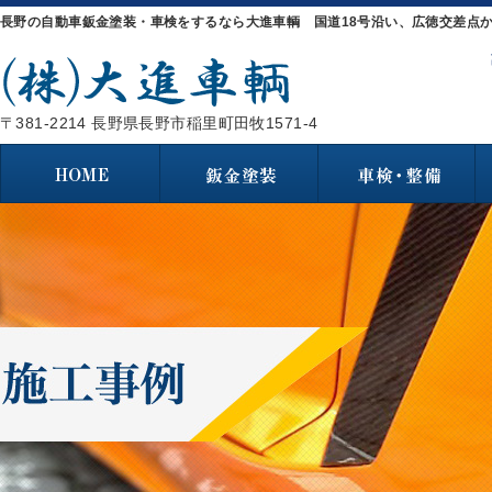
長野の自動車鈑金塗装・車検をするなら大進車輌 国道18号沿い、広徳交差点か
〒381-2214 長野県長野市稲里町田牧1571-4