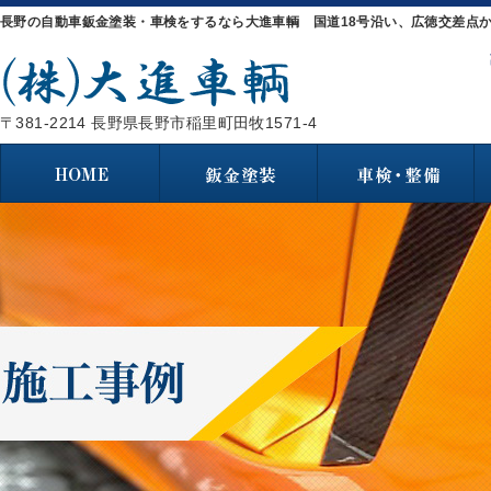
長野の自動車鈑金塗装・車検をするなら大進車輌 国道18号沿い、広徳交差点か
〒381-2214 長野県長野市稲里町田牧1571-4