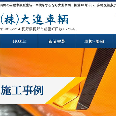
長野の自動車鈑金塗装・車検をするなら大進車輌 国道18号沿い、広徳交差点か
〒381-2214 長野県長野市稲里町田牧1571-4