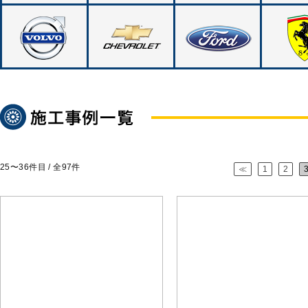
25〜36
件目 / 全
97
件
≪
1
2