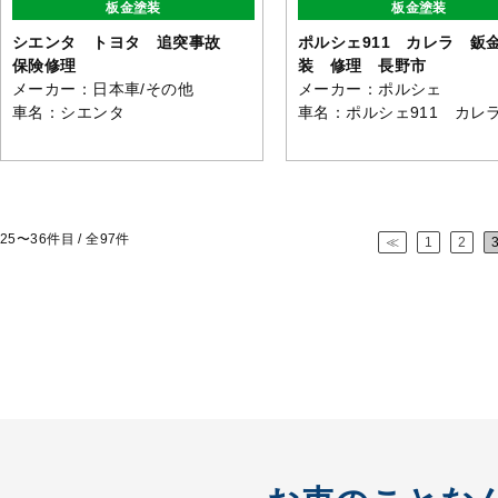
板金塗装
板金塗装
シエンタ トヨタ 追突事故
ポルシェ911 カレラ 鈑
保険修理
装 修理 長野市
メーカー：日本車/その他
メーカー：ポルシェ
車名：シエンタ
車名：ポルシェ911 カレ
25〜36
件目 / 全
97
件
≪
1
2